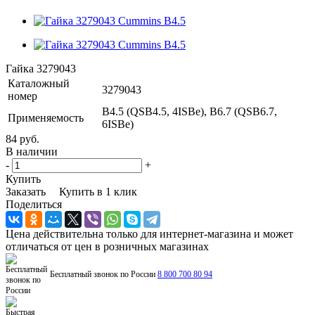
Гайка 3279043
Каталожный
3279043
номер
B4.5 (QSB4.5, 4ISBe), B6.7 (QSB6.7,
Применяемость
6ISBe)
84 руб.
В наличии
-
+
Купить
Заказать
Купить в 1 клик
Поделиться
Цена действительна только для интернет-магазина и может
отличаться от цен в розничных магазинах
Бесплатный звонок по России
8 800 700 80 94