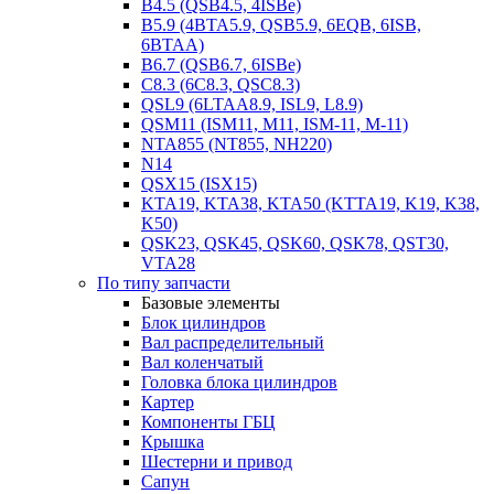
B4.5 (QSB4.5, 4ISBe)
B5.9 (4BTA5.9, QSB5.9, 6EQB, 6ISB,
6BTAA)
B6.7 (QSB6.7, 6ISBe)
C8.3 (6C8.3, QSC8.3)
QSL9 (6LTAA8.9, ISL9, L8.9)
QSM11 (ISM11, M11, ISM-11, M-11)
NTA855 (NT855, NH220)
N14
QSX15 (ISX15)
KTA19, KTA38, KTA50 (KTTA19, K19, K38,
K50)
QSK23, QSK45, QSK60, QSK78, QST30,
VTA28
По типу запчасти
Базовые элементы
Блок цилиндров
Вал распределительный
Вал коленчатый
Головка блока цилиндров
Картер
Компоненты ГБЦ
Крышка
Шестерни и привод
Сапун