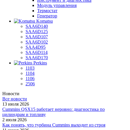
Инструмент и диагностика
Модуль управления
Термостат
Генератор
Komatsu
SAA6D140
SAA6D125
SAA6D107
SAA6D102
SAA4D95
SAA6D114
SAA6D170
Perkins
1103
1104
1106
2506
Новости
Все новости
13 июля 2026
Cummins QSX15 работает неровно: диагностика по
цилиндрам и топливу
2 июля 2026
Как понять, что турбина Cummins выходит из строя