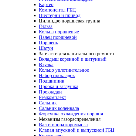
Картер
Компоненты ГБЦ
Шестерни и привод
Цилиндро поршневая группа
Гильза
Кольца поршневые
Палец поршневой
Поршень
Шатун
Запчасти для капитального ремонта
Вкладыш коренной и шатунный
Втулка
Кольцо уплотнительное
Набор прокладок
Подшипник
Пробка и заглушка
Прокладки
Ремкомплект
Сальник
Сальник коленвала
Форсунка охлаждения поршня
Механизм газораспределения
Вал и опора коромысла
Клапан впускной и выпускной ГБЦ
Коромысло