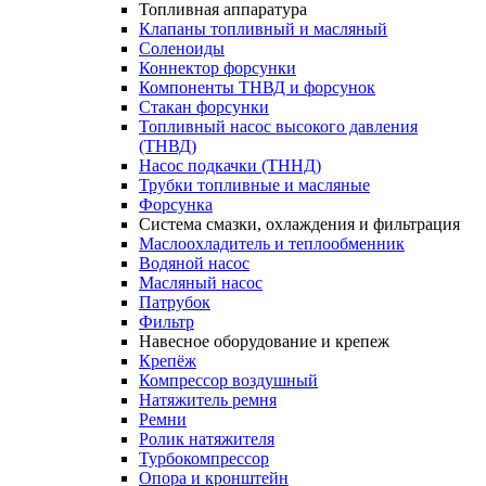
Топливная аппаратура
Клапаны топливный и масляный
Соленоиды
Коннектор форсунки
Компоненты ТНВД и форсунок
Стакан форсунки
Топливный насос высокого давления
(ТНВД)
Насос подкачки (ТННД)
Трубки топливные и масляные
Форсунка
Система смазки, охлаждения и фильтрация
Маслоохладитель и теплообменник
Водяной насос
Масляный насос
Патрубок
Фильтр
Навесное оборудование и крепеж
Крепёж
Компрессор воздушный
Натяжитель ремня
Ремни
Ролик натяжителя
Турбокомпрессор
Опора и кронштейн