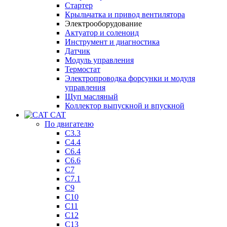
Стартер
Крыльчатка и привод вентилятора
Электрооборудование
Актуатор и соленоид
Инструмент и диагностика
Датчик
Модуль управления
Термостат
Электропроводка форсунки и модуля
управления
Щуп масляный
Коллектор выпускной и впускной
CAT
По двигателю
C3.3
C4.4
C6.4
C6.6
C7
C7.1
C9
C10
C11
C12
C13