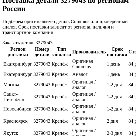
Поставка детали 3279043 по регионам
России
Подберём оригинальную деталь Cummins или проверенный
аналог. Срок поставки зависит от региона, наличия и
транспортной компании.
Заказать деталь 3279043
Регион
Номер
Тип
Срок
Производитель
Ст
доставки
детали
запчасти
поставки
Оригинал
Екатеринбург
3279043
Крепёж
1 день
84 
Cummins
Екатеринбург
3279043
Крепёж
Аналог
1 день
84 
Оригинал /
Москва
3279043
Крепёж
1-2 дня
84 
аналог
Санкт-
Оригинал /
3279043
Крепёж
1-2 дня
84 
Петербург
аналог
Оригинал /
Новосибирск
3279043
Крепёж
1-2 дня
84 
аналог
Оригинал /
Красноярск
3279043
Крепёж
2 дня
84 
аналог
Оригинал /
Якутск
3279043
Крепёж
2-3 дня
84 
аналог