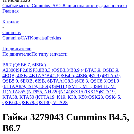
11 июня 2026
Слабые места Cummins ISF 2.8: неисправности, диагностика
Главная
-
Каталог
-
Cummins
Cummins
CAT
Komatsu
Perkins
-
По двигателю
По двигателю
По типу запчасти
-
B6.7 (QSB6.7, 6ISBe)
A2300
ISF2.8
ISF3.8
B3.3 (QSB3.3)
B3.9 (4BTA3.9, QSB3.9,
4EQB, 4ISB, 4BTAA)
B4.5 (QSB4.5, 4ISBe)
B5.9 (4BTA5.9,
QSB5.9, 6EQB, 6ISB, 6BTAA)
C8.3 (6C8.3, QSC8.3)
QSL9
(6LTAA8.9, ISL9, L8.9)
QSM11 (ISM11, M11, ISM-11, M-
11)
NTA855 (NT855, NH220)
N14
QSX15 (ISX15)
KTA19,
KTA38, KTA50 (KTTA19, K19, K38, K50)
QSK23, QSK45,
QSK60, QSK78, QST30, VTA28
Гайка 3279043 Cummins B4.5,
B6.7