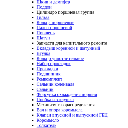
Шкив и демпфер
Поддон
Цилиндро поршневая группа
Гильза
Кольца поршневые
Палец поршневой
Поршень
Шатун
Запчасти для капитального ремонта
Вкладыш коренной и шатунный
Втулка
Кольцо уплотнительное
Набор прокладок
Прокладки
Подшипник
Ремкомплект
Сальник коленвала
Сальник
Форсунка охлаждения поршня
Пробка и заглушка
Механизм газораспределения
Вал и опора коромысла
Клапан впускной и выпускной ГБЦ
Коромысло
Толкатель