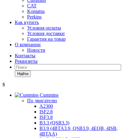
Cummins
CAT
Komatsu
Perkins
Как купить
Условия оплаты
Условия доставки
Гарантия на товар
О компании
Новости
Контакты
Реквизиты
Найти
$
Cummins
По двигателю
A2300
ISF2.8
ISF3.8
B3.3 (QSB3.3)
B3.9 (4BTA3.9, QSB3.9, 4EQB, 4ISB,
4BTAA)