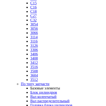
C15
C16
C18
C27
C32
3054
3056
3066
3114
3116
3126
3306
3406
3408
3412
3516
3508
3604
3512
По типу запчасти
Базовые элементы
Блок цилиндров
Вал коленчатый
Вал распределительный
Головка блока цилиндров