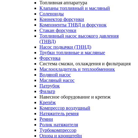
Топливная аппаратура
Клапаны топливный и масляный
Соленоиды
Коннектор форсунки
Компоненты ТНВД и форсунок
Стакан форсунки
Топливный насос высокого давления
(ТНВД)
Насос подкачки (ТННД)
Трубки топливные и масляные
Форсунка
Система смазки, охлаждения и фильтрация
Маслоохладитель и теплообменник
Водяной насос
Масляный насос
Патрубок
Фильтр
Навесное оборудование и крепеж
Крепёж
Компрессор воздушный
Натяжитель ремня
Ремни
Ролик натяжителя
Турбокомпрессор
Опора и кронштейн