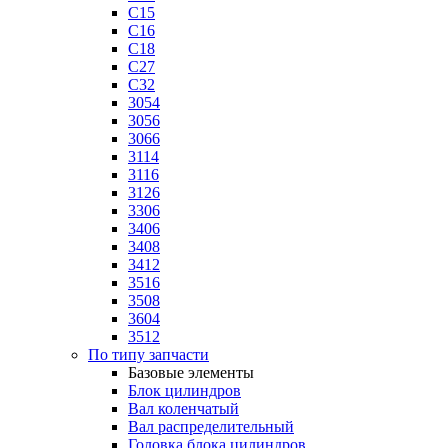
C15
C16
C18
C27
C32
3054
3056
3066
3114
3116
3126
3306
3406
3408
3412
3516
3508
3604
3512
По типу запчасти
Базовые элементы
Блок цилиндров
Вал коленчатый
Вал распределительный
Головка блока цилиндров