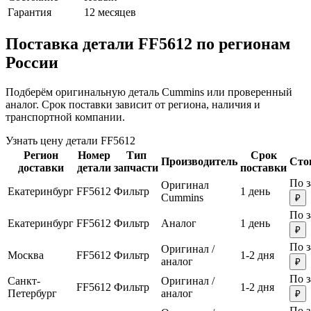
Гарантия
12 месяцев
Поставка детали FF5612 по регионам
России
Подберём оригинальную деталь Cummins или проверенный
аналог. Срок поставки зависит от региона, наличия и
транспортной компании.
Узнать цену детали FF5612
Регион
Номер
Тип
Срок
Производитель
Сто
доставки
детали
запчасти
поставки
По з
Оригинал
Екатеринбург
FF5612
Фильтр
1 день
Cummins
₽
По з
Екатеринбург
FF5612
Фильтр
Аналог
1 день
₽
По з
Оригинал /
Москва
FF5612
Фильтр
1-2 дня
аналог
₽
По з
Санкт-
Оригинал /
FF5612
Фильтр
1-2 дня
Петербург
аналог
₽
По з