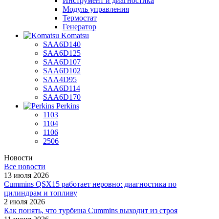
Инструмент и диагностика
Модуль управления
Термостат
Генератор
Komatsu
SAA6D140
SAA6D125
SAA6D107
SAA6D102
SAA4D95
SAA6D114
SAA6D170
Perkins
1103
1104
1106
2506
Новости
Все новости
13 июля 2026
Cummins QSX15 работает неровно: диагностика по
цилиндрам и топливу
2 июля 2026
Как понять, что турбина Cummins выходит из строя