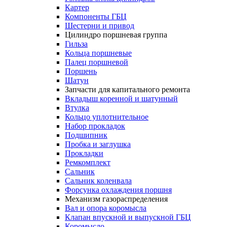
Картер
Компоненты ГБЦ
Шестерни и привод
Цилиндро поршневая группа
Гильза
Кольца поршневые
Палец поршневой
Поршень
Шатун
Запчасти для капитального ремонта
Вкладыш коренной и шатунный
Втулка
Кольцо уплотнительное
Набор прокладок
Подшипник
Пробка и заглушка
Прокладки
Ремкомплект
Сальник
Сальник коленвала
Форсунка охлаждения поршня
Механизм газораспределения
Вал и опора коромысла
Клапан впускной и выпускной ГБЦ
Коромысло