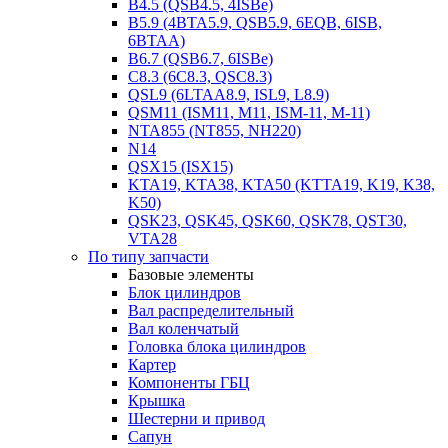
B4.5 (QSB4.5, 4ISBe)
B5.9 (4BTA5.9, QSB5.9, 6EQB, 6ISB,
6BTAA)
B6.7 (QSB6.7, 6ISBe)
C8.3 (6C8.3, QSC8.3)
QSL9 (6LTAA8.9, ISL9, L8.9)
QSM11 (ISM11, M11, ISM-11, M-11)
NTA855 (NT855, NH220)
N14
QSX15 (ISX15)
KTA19, KTA38, KTA50 (KTTA19, K19, K38,
K50)
QSK23, QSK45, QSK60, QSK78, QST30,
VTA28
По типу запчасти
Базовые элементы
Блок цилиндров
Вал распределительный
Вал коленчатый
Головка блока цилиндров
Картер
Компоненты ГБЦ
Крышка
Шестерни и привод
Сапун