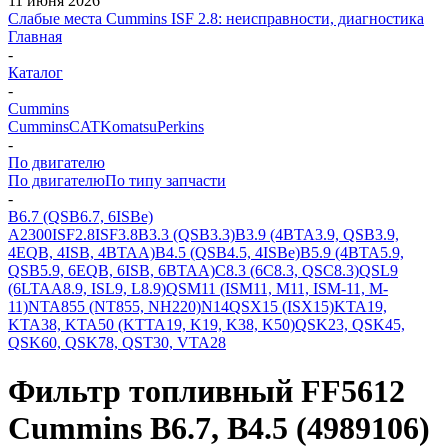
11 июня 2026
Слабые места Cummins ISF 2.8: неисправности, диагностика
Главная
-
Каталог
-
Cummins
Cummins
CAT
Komatsu
Perkins
-
По двигателю
По двигателю
По типу запчасти
-
B6.7 (QSB6.7, 6ISBe)
A2300
ISF2.8
ISF3.8
B3.3 (QSB3.3)
B3.9 (4BTA3.9, QSB3.9,
4EQB, 4ISB, 4BTAA)
B4.5 (QSB4.5, 4ISBe)
B5.9 (4BTA5.9,
QSB5.9, 6EQB, 6ISB, 6BTAA)
C8.3 (6C8.3, QSC8.3)
QSL9
(6LTAA8.9, ISL9, L8.9)
QSM11 (ISM11, M11, ISM-11, M-
11)
NTA855 (NT855, NH220)
N14
QSX15 (ISX15)
KTA19,
KTA38, KTA50 (KTTA19, K19, K38, K50)
QSK23, QSK45,
QSK60, QSK78, QST30, VTA28
Фильтр топливный FF5612
Cummins B6.7, B4.5 (4989106)