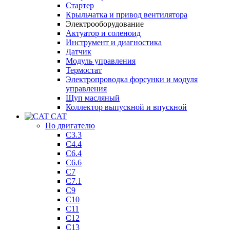
Стартер
Крыльчатка и привод вентилятора
Электрооборудование
Актуатор и соленоид
Инструмент и диагностика
Датчик
Модуль управления
Термостат
Электропроводка форсунки и модуля
управления
Щуп масляный
Коллектор выпускной и впускной
CAT
По двигателю
C3.3
C4.4
C6.4
C6.6
C7
C7.1
C9
C10
C11
C12
C13