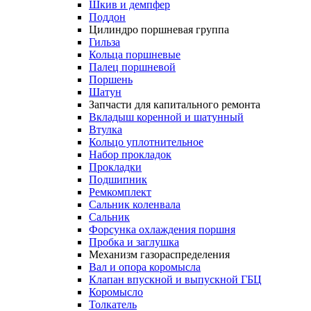
Шкив и демпфер
Поддон
Цилиндро поршневая группа
Гильза
Кольца поршневые
Палец поршневой
Поршень
Шатун
Запчасти для капитального ремонта
Вкладыш коренной и шатунный
Втулка
Кольцо уплотнительное
Набор прокладок
Прокладки
Подшипник
Ремкомплект
Сальник коленвала
Сальник
Форсунка охлаждения поршня
Пробка и заглушка
Механизм газораспределения
Вал и опора коромысла
Клапан впускной и выпускной ГБЦ
Коромысло
Толкатель