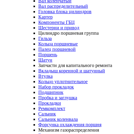
Вал коленчатый
Вал распределительный
Головка блока цилиндров
Картер
Компоненты ГБЦ
Шестерни и привод
Цилиндро поршневая группа
Гильза
Кольца поршневые
Палец поршневой
Поршень
Шатун
Запчасти для капитального ремонта
Вкладыш коренной и шатунный
Втулка
Кольцо уплотнительное
Набор прокладок
Подшипник
Пробка и заглушка
Прокладки
Ремкомплект
Сальник
Сальник коленвала
Форсунка охлаждения поршня
Механизм газораспределения