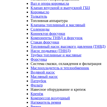
Вал и опора коромысла
Клапан впускной и выпускной ГБЦ
Коромысло
Толкатель
Топливная аппаратура
Клапаны топливный и масляный
Соленоиды
Коннектор форсунки
Компоненты ТНВД и форсунок
Стакан форсунки
Топливный насос высокого давления (ТНВД)
Насос подкачки (ТННД)
Трубки топливные и масляные
Форсунка
Система смазки, охлаждения и фильтрация
Маслоохладитель и теплообменник
Водяной насос
Масляный насос
Патрубок
Фильтр
Навесное оборудование и крепеж
Крепёж
Компрессор воздушный
Натяжитель ремня
Ремни