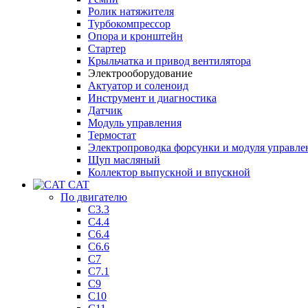
Ролик натяжителя
Турбокомпрессор
Опора и кронштейн
Стартер
Крыльчатка и привод вентилятора
Электрооборудование
Актуатор и соленоид
Инструмент и диагностика
Датчик
Модуль управления
Термостат
Электропроводка форсунки и модуля управле
Щуп масляный
Коллектор выпускной и впускной
CAT
По двигателю
C3.3
C4.4
C6.4
C6.6
C7
C7.1
C9
C10