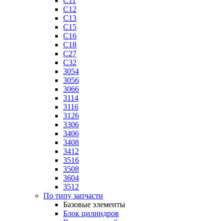
C11
C12
C13
C15
C16
C18
C27
C32
3054
3056
3066
3114
3116
3126
3306
3406
3408
3412
3516
3508
3604
3512
По типу запчасти
Базовые элементы
Блок цилиндров