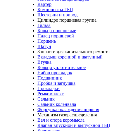
Картер
Компоненты ГБЦ
Шестерни и привод
Цилиндро поршневая группа
Гильза
Кольца поршневые
Палец поршневой
Поршень
Шатун
Запчасти для капитального ремонта
Вкладыш коренной и шатунный
Втулка
Кольцо уплотнительное
Набор прокладок
Подшипник
Пробка и заглушка
Прокладки
Ремкомплект
Сальник
Сальник коленвала
Форсунка охлаждения поршня
Механизм газораспределения
Вал и опора коромысла
Клапан впускной и выпускной ГБЦ
Коромысло