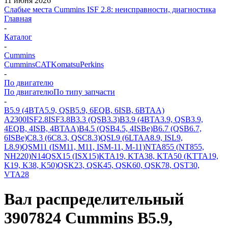
11 июня 2026
Слабые места Cummins ISF 2.8: неисправности, диагностика
Главная
-
Каталог
-
Cummins
Cummins
CAT
Komatsu
Perkins
-
По двигателю
По двигателю
По типу запчасти
-
B5.9 (4BTA5.9, QSB5.9, 6EQB, 6ISB, 6BTAA)
A2300
ISF2.8
ISF3.8
B3.3 (QSB3.3)
B3.9 (4BTA3.9, QSB3.9,
4EQB, 4ISB, 4BTAA)
B4.5 (QSB4.5, 4ISBe)
B6.7 (QSB6.7,
6ISBe)
C8.3 (6C8.3, QSC8.3)
QSL9 (6LTAA8.9, ISL9,
L8.9)
QSM11 (ISM11, M11, ISM-11, M-11)
NTA855 (NT855,
NH220)
N14
QSX15 (ISX15)
KTA19, KTA38, KTA50 (KTTA19,
K19, K38, K50)
QSK23, QSK45, QSK60, QSK78, QST30,
VTA28
Вал распределительный
3907824 Cummins B5.9,