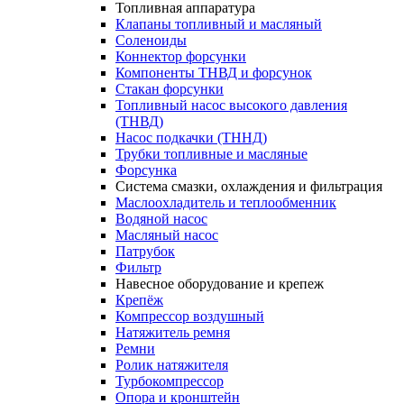
Топливная аппаратура
Клапаны топливный и масляный
Соленоиды
Коннектор форсунки
Компоненты ТНВД и форсунок
Стакан форсунки
Топливный насос высокого давления
(ТНВД)
Насос подкачки (ТННД)
Трубки топливные и масляные
Форсунка
Система смазки, охлаждения и фильтрация
Маслоохладитель и теплообменник
Водяной насос
Масляный насос
Патрубок
Фильтр
Навесное оборудование и крепеж
Крепёж
Компрессор воздушный
Натяжитель ремня
Ремни
Ролик натяжителя
Турбокомпрессор
Опора и кронштейн