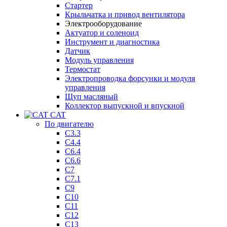
Стартер
Крыльчатка и привод вентилятора
Электрооборудование
Актуатор и соленоид
Инструмент и диагностика
Датчик
Модуль управления
Термостат
Электропроводка форсунки и модуля
управления
Щуп масляный
Коллектор выпускной и впускной
CAT
По двигателю
C3.3
C4.4
C6.4
C6.6
C7
C7.1
C9
C10
C11
C12
C13