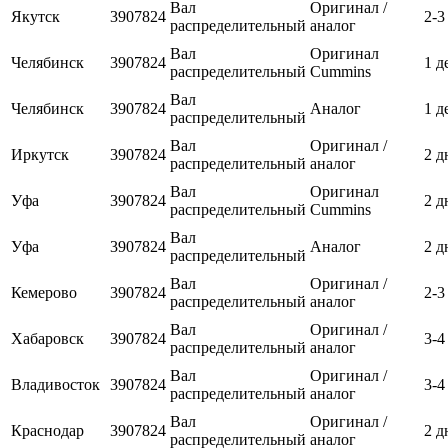
Вал
Оригинал /
Якутск
3907824
2-3
распределительный
аналог
Вал
Оригинал
Челябинск
3907824
1 д
распределительный
Cummins
Вал
Челябинск
3907824
Аналог
1 д
распределительный
Вал
Оригинал /
Иркутск
3907824
2 д
распределительный
аналог
Вал
Оригинал
Уфа
3907824
2 д
распределительный
Cummins
Вал
Уфа
3907824
Аналог
2 д
распределительный
Вал
Оригинал /
Кемерово
3907824
2-3
распределительный
аналог
Вал
Оригинал /
Хабаровск
3907824
3-4
распределительный
аналог
Вал
Оригинал /
Владивосток
3907824
3-4
распределительный
аналог
Вал
Оригинал /
Краснодар
3907824
2 д
распределительный
аналог