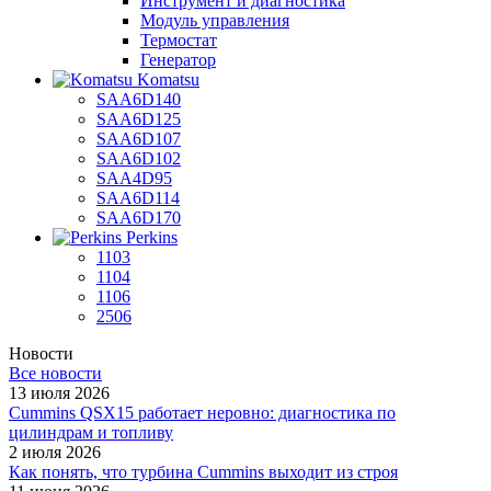
Инструмент и диагностика
Модуль управления
Термостат
Генератор
Komatsu
SAA6D140
SAA6D125
SAA6D107
SAA6D102
SAA4D95
SAA6D114
SAA6D170
Perkins
1103
1104
1106
2506
Новости
Все новости
13 июля 2026
Cummins QSX15 работает неровно: диагностика по
цилиндрам и топливу
2 июля 2026
Как понять, что турбина Cummins выходит из строя