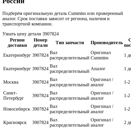
России
Подберём оригинальную деталь Cummins или проверенный
аналог. Срок поставки зависит от региона, наличия и
транспортной компании.
Узнать цену детали 3907824
Регион
Номер
С
Тип запчасти
Производитель
доставки
детали
по
Вал
Оригинал
Екатеринбург
3907824
1 д
распределительный
Cummins
Вал
Екатеринбург
3907824
Аналог
1 д
распределительный
Вал
Оригинал /
Москва
3907824
1-2
распределительный
аналог
Санкт-
Вал
Оригинал /
3907824
1-2
Петербург
распределительный
аналог
Вал
Оригинал /
Новосибирск
3907824
1-2
распределительный
аналог
Вал
Оригинал /
Красноярск
3907824
2 д
распределительный
аналог