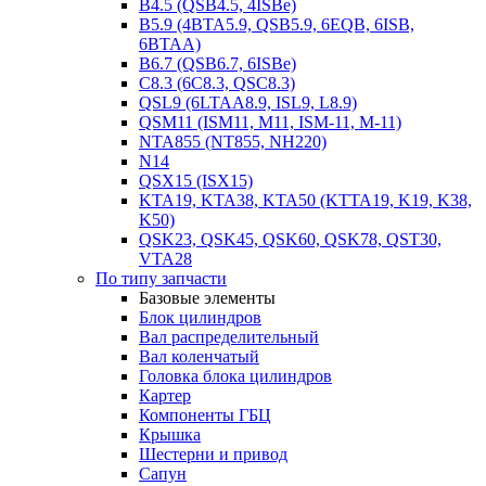
B4.5 (QSB4.5, 4ISBe)
B5.9 (4BTA5.9, QSB5.9, 6EQB, 6ISB,
6BTAA)
B6.7 (QSB6.7, 6ISBe)
C8.3 (6C8.3, QSC8.3)
QSL9 (6LTAA8.9, ISL9, L8.9)
QSM11 (ISM11, M11, ISM-11, M-11)
NTA855 (NT855, NH220)
N14
QSX15 (ISX15)
KTA19, KTA38, KTA50 (KTTA19, K19, K38,
K50)
QSK23, QSK45, QSK60, QSK78, QST30,
VTA28
По типу запчасти
Базовые элементы
Блок цилиндров
Вал распределительный
Вал коленчатый
Головка блока цилиндров
Картер
Компоненты ГБЦ
Крышка
Шестерни и привод
Сапун