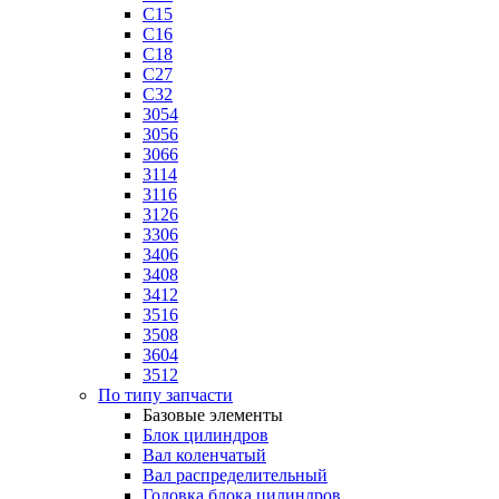
C15
C16
C18
C27
C32
3054
3056
3066
3114
3116
3126
3306
3406
3408
3412
3516
3508
3604
3512
По типу запчасти
Базовые элементы
Блок цилиндров
Вал коленчатый
Вал распределительный
Головка блока цилиндров