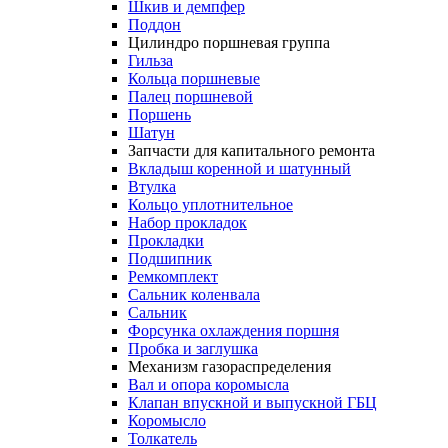
Шкив и демпфер
Поддон
Цилиндро поршневая группа
Гильза
Кольца поршневые
Палец поршневой
Поршень
Шатун
Запчасти для капитального ремонта
Вкладыш коренной и шатунный
Втулка
Кольцо уплотнительное
Набор прокладок
Прокладки
Подшипник
Ремкомплект
Сальник коленвала
Сальник
Форсунка охлаждения поршня
Пробка и заглушка
Механизм газораспределения
Вал и опора коромысла
Клапан впускной и выпускной ГБЦ
Коромысло
Толкатель