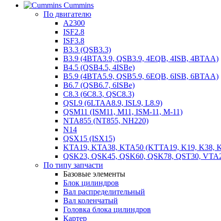
Cummins
По двигателю
A2300
ISF2.8
ISF3.8
B3.3 (QSB3.3)
B3.9 (4BTA3.9, QSB3.9, 4EQB, 4ISB, 4BTAA)
B4.5 (QSB4.5, 4ISBe)
B5.9 (4BTA5.9, QSB5.9, 6EQB, 6ISB, 6BTAA)
B6.7 (QSB6.7, 6ISBe)
C8.3 (6C8.3, QSC8.3)
QSL9 (6LTAA8.9, ISL9, L8.9)
QSM11 (ISM11, M11, ISM-11, M-11)
NTA855 (NT855, NH220)
N14
QSX15 (ISX15)
KTA19, KTA38, KTA50 (KTTA19, K19, K38, K
QSK23, QSK45, QSK60, QSK78, QST30, VTA
По типу запчасти
Базовые элементы
Блок цилиндров
Вал распределительный
Вал коленчатый
Головка блока цилиндров
Картер