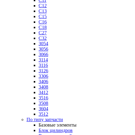
C11
C12
C13
C15
C16
C18
C27
C32
3054
3056
3066
3114
3116
3126
3306
3406
3408
3412
3516
3508
3604
3512
По типу запчасти
Базовые элементы
Блок цилиндров