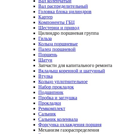
Вал коленчатый
Вал распределительный
Головка блока цилиндров
Картер
Компоненты ГБЦ
Шестерни и привод
Цилиндро поршневая группа
Гильза
Кольца поршневые
Палец поршневой
Поршень
Шатун
Запчасти для капитального ремонта
Вкладыш коренной и шатунный
Втулка
Кольцо уплотнительное
Набор прокладок
Подшипник
Пробка и заглушка
Прокладки
Ремкомплект
Сальник
Сальник коленвала
Форсунка охлаждения поршня
Механизм газораспределения