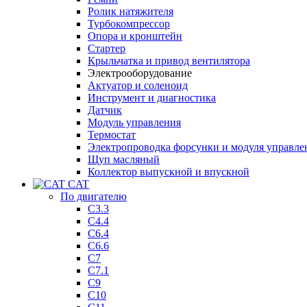
Ролик натяжителя
Турбокомпрессор
Опора и кронштейн
Стартер
Крыльчатка и привод вентилятора
Электрооборудование
Актуатор и соленоид
Инструмент и диагностика
Датчик
Модуль управления
Термостат
Электропроводка форсунки и модуля управле
Щуп масляный
Коллектор выпускной и впускной
CAT
По двигателю
C3.3
C4.4
C6.4
C6.6
C7
C7.1
C9
C10