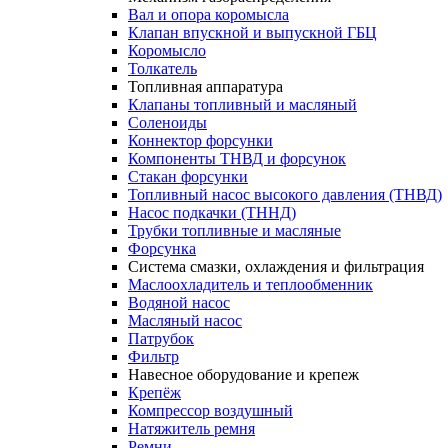
Вал и опора коромысла
Клапан впускной и выпускной ГБЦ
Коромысло
Толкатель
Топливная аппаратура
Клапаны топливный и масляный
Соленоиды
Коннектор форсунки
Компоненты ТНВД и форсунок
Стакан форсунки
Топливный насос высокого давления (ТНВД)
Насос подкачки (ТННД)
Трубки топливные и масляные
Форсунка
Система смазки, охлаждения и фильтрация
Маслоохладитель и теплообменник
Водяной насос
Масляный насос
Патрубок
Фильтр
Навесное оборудование и крепеж
Крепёж
Компрессор воздушный
Натяжитель ремня
Ремни