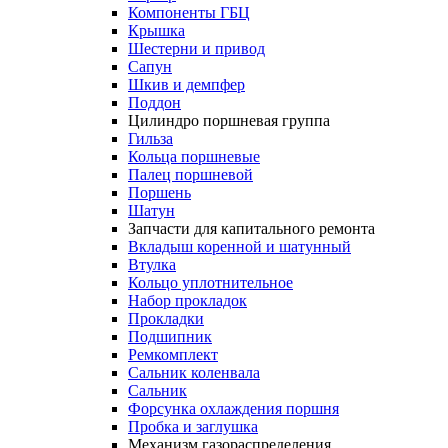
Компоненты ГБЦ
Крышка
Шестерни и привод
Сапун
Шкив и демпфер
Поддон
Цилиндро поршневая группа
Гильза
Кольца поршневые
Палец поршневой
Поршень
Шатун
Запчасти для капитального ремонта
Вкладыш коренной и шатунный
Втулка
Кольцо уплотнительное
Набор прокладок
Прокладки
Подшипник
Ремкомплект
Сальник коленвала
Сальник
Форсунка охлаждения поршня
Пробка и заглушка
Механизм газораспределения