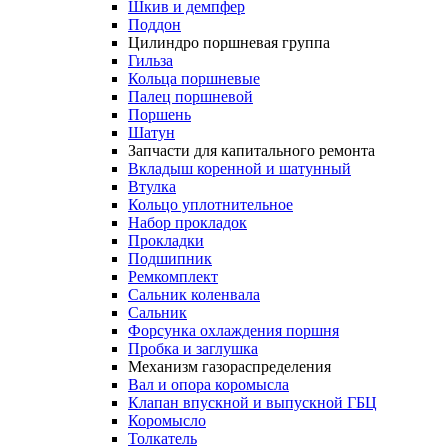
Шкив и демпфер
Поддон
Цилиндро поршневая группа
Гильза
Кольца поршневые
Палец поршневой
Поршень
Шатун
Запчасти для капитального ремонта
Вкладыш коренной и шатунный
Втулка
Кольцо уплотнительное
Набор прокладок
Прокладки
Подшипник
Ремкомплект
Сальник коленвала
Сальник
Форсунка охлаждения поршня
Пробка и заглушка
Механизм газораспределения
Вал и опора коромысла
Клапан впускной и выпускной ГБЦ
Коромысло
Толкатель