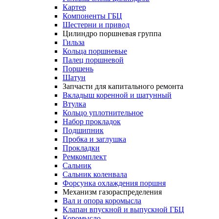
Картер
Компоненты ГБЦ
Шестерни и привод
Цилиндро поршневая группа
Гильза
Кольца поршневые
Палец поршневой
Поршень
Шатун
Запчасти для капитального ремонта
Вкладыш коренной и шатунный
Втулка
Кольцо уплотнительное
Набор прокладок
Подшипник
Пробка и заглушка
Прокладки
Ремкомплект
Сальник
Сальник коленвала
Форсунка охлаждения поршня
Механизм газораспределения
Вал и опора коромысла
Клапан впускной и выпускной ГБЦ
Коромысло