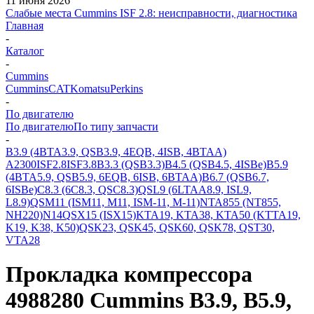
11 июня 2026
Слабые места Cummins ISF 2.8: неисправности, диагностика
Главная
-
Каталог
-
Cummins
Cummins
CAT
Komatsu
Perkins
-
По двигателю
По двигателю
По типу запчасти
-
B3.9 (4BTA3.9, QSB3.9, 4EQB, 4ISB, 4BTAA)
A2300
ISF2.8
ISF3.8
B3.3 (QSB3.3)
B4.5 (QSB4.5, 4ISBe)
B5.9
(4BTA5.9, QSB5.9, 6EQB, 6ISB, 6BTAA)
B6.7 (QSB6.7,
6ISBe)
C8.3 (6C8.3, QSC8.3)
QSL9 (6LTAA8.9, ISL9,
L8.9)
QSM11 (ISM11, M11, ISM-11, M-11)
NTA855 (NT855,
NH220)
N14
QSX15 (ISX15)
KTA19, KTA38, KTA50 (KTTA19,
K19, K38, K50)
QSK23, QSK45, QSK60, QSK78, QST30,
VTA28
Прокладка компрессора
4988280 Cummins B3.9, B5.9,