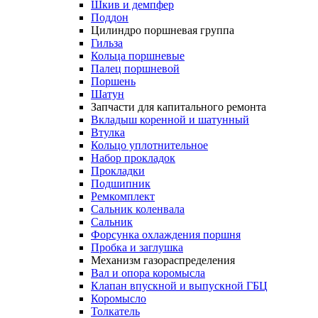
Шкив и демпфер
Поддон
Цилиндро поршневая группа
Гильза
Кольца поршневые
Палец поршневой
Поршень
Шатун
Запчасти для капитального ремонта
Вкладыш коренной и шатунный
Втулка
Кольцо уплотнительное
Набор прокладок
Прокладки
Подшипник
Ремкомплект
Сальник коленвала
Сальник
Форсунка охлаждения поршня
Пробка и заглушка
Механизм газораспределения
Вал и опора коромысла
Клапан впускной и выпускной ГБЦ
Коромысло
Толкатель