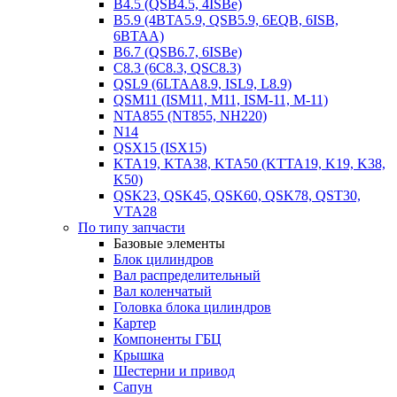
B4.5 (QSB4.5, 4ISBe)
B5.9 (4BTA5.9, QSB5.9, 6EQB, 6ISB,
6BTAA)
B6.7 (QSB6.7, 6ISBe)
C8.3 (6C8.3, QSC8.3)
QSL9 (6LTAA8.9, ISL9, L8.9)
QSM11 (ISM11, M11, ISM-11, M-11)
NTA855 (NT855, NH220)
N14
QSX15 (ISX15)
KTA19, KTA38, KTA50 (KTTA19, K19, K38,
K50)
QSK23, QSK45, QSK60, QSK78, QST30,
VTA28
По типу запчасти
Базовые элементы
Блок цилиндров
Вал распределительный
Вал коленчатый
Головка блока цилиндров
Картер
Компоненты ГБЦ
Крышка
Шестерни и привод
Сапун