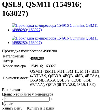
QSL9, QSM11 (154916;
163027)
Прокладка компрессора 4988280
Каталожный
4988280
номер
Кросс номера
154916; 163027
QSM11 (ISM11, M11, ISM-11, M-11), B3.9
(4BTA3.9, QSB3.9, 4EQB, 4ISB, 4BTAA),
Применяемость
B5.9 (4BTA5.9, QSB5.9, 6EQB, 6ISB,
6BTAA), QSL9 (6LTAA8.9, ISL9, L8.9)
В наличии
Цена:
Уточняйте у менеджера
-
+
Купить
Узнать цену
Купить в 1 клик