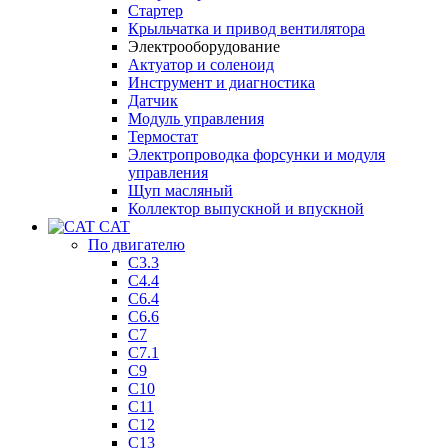
Стартер
Крыльчатка и привод вентилятора
Электрооборудование
Актуатор и соленоид
Инструмент и диагностика
Датчик
Модуль управления
Термостат
Электропроводка форсунки и модуля
управления
Щуп масляный
Коллектор выпускной и впускной
CAT
По двигателю
C3.3
C4.4
C6.4
C6.6
C7
C7.1
C9
C10
C11
C12
C13