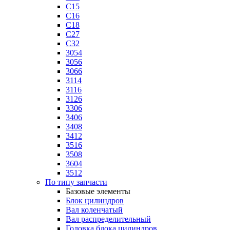
C15
C16
C18
C27
C32
3054
3056
3066
3114
3116
3126
3306
3406
3408
3412
3516
3508
3604
3512
По типу запчасти
Базовые элементы
Блок цилиндров
Вал коленчатый
Вал распределительный
Головка блока цилиндров