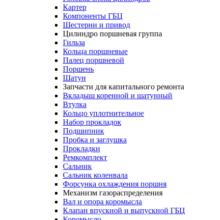
Картер
Компоненты ГБЦ
Шестерни и привод
Цилиндро поршневая группа
Гильза
Кольца поршневые
Палец поршневой
Поршень
Шатун
Запчасти для капитального ремонта
Вкладыш коренной и шатунный
Втулка
Кольцо уплотнительное
Набор прокладок
Подшипник
Пробка и заглушка
Прокладки
Ремкомплект
Сальник
Сальник коленвала
Форсунка охлаждения поршня
Механизм газораспределения
Вал и опора коромысла
Клапан впускной и выпускной ГБЦ
Коромысло