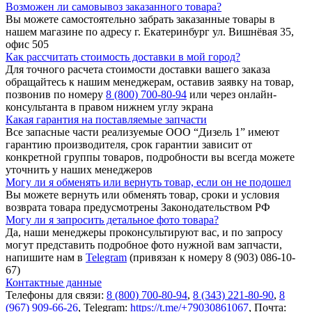
Возможен ли самовывоз заказанного товара?
Вы можете самостоятельно забрать заказанные товары в
нашем магазине по адресу г. Екатеринбург ул. Вишнёвая 35,
офис 505
Как рассчитать стоимость доставки в мой город?
Для точного расчета стоимости доставки вашего заказа
обращайтесь к нашим менеджерам, оставив заявку на товар,
позвонив по номеру
8 (800) 700-80-94
или через онлайн-
консультанта в правом нижнем углу экрана
Какая гарантия на поставляемые запчасти
Все запасные части реализуемые ООО “Дизель 1” имеют
гарантию производителя, срок гарантии зависит от
конкретной группы товаров, подробности вы всегда можете
уточнить у наших менеджеров
Могу ли я обменять или вернуть товар, если он не подошел
Вы можете вернуть или обменять товар, сроки и условия
возврата товара предусмотрены Законодательством РФ
Могу ли я запросить детальное фото товара?
Да, наши менеджеры проконсультируют вас, и по запросу
могут представить подробное фото нужной вам запчасти,
напишите нам в
Telegram
(привязан к номеру 8 (903) 086-10-
67)
Контактные данные
Телефоны для связи:
8 (800) 700-80-94
,
8 (343) 221-80-90
,
8
(967) 909-66-26
, Telegram:
https://t.me/+79030861067
, Почта: