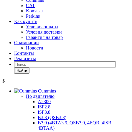
Cummins
CAT
Komatsu
Perkins
Как купить
Условия оплаты
Условия доставки
Гарантия на товар
О компании
Новости
Контакты
Реквизиты
Найти
$
Cummins
По двигателю
A2300
ISF2.8
ISF3.8
B3.3 (QSB3.3)
B3.9 (4BTA3.9, QSB3.9, 4EQB, 4ISB,
4BTAA)