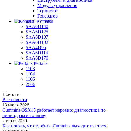
Инструмент и диагностика
Модуль управления
Термостат
Генератор
Komatsu
SAA6D140
SAA6D125
SAA6D107
SAA6D102
SAA4D95
SAA6D114
SAA6D170
Perkins
1103
1104
1106
2506
Новости
Все новости
13 июля 2026
Cummins QSX15 работает неровно: диагностика по
цилиндрам и топливу
2 июля 2026
Как понять, что турбина Cummins выходит из строя