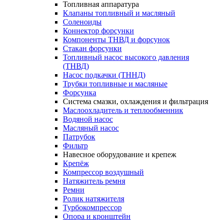
Топливная аппаратура
Клапаны топливный и масляный
Соленоиды
Коннектор форсунки
Компоненты ТНВД и форсунок
Стакан форсунки
Топливный насос высокого давления
(ТНВД)
Насос подкачки (ТННД)
Трубки топливные и масляные
Форсунка
Система смазки, охлаждения и фильтрация
Маслоохладитель и теплообменник
Водяной насос
Масляный насос
Патрубок
Фильтр
Навесное оборудование и крепеж
Крепёж
Компрессор воздушный
Натяжитель ремня
Ремни
Ролик натяжителя
Турбокомпрессор
Опора и кронштейн