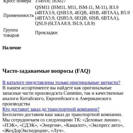
Кросс номера
154916; 163027
QSM11 (ISM11, M11, ISM-11, M-11), B3.9
(4BTA3.9, QSB3.9, 4EQB, 4ISB, 4BTAA), B5.9
Применимость
(4BTA5.9, QSB5.9, 6EQB, 6ISB, 6BTAA),
QSL9 (6LTAA8.9, ISL9, L8.9)
Группа
Прокладки
товаров
Наличие
Часто-задаваемые вопросы (FAQ)
В каталоге представлены только оригинальные запчасти?
В нашем ассортименте вы найдете как оригинальные
запасные части производскта Cummins, так и качественные
аналоги Китайского, Европейского и Американского
производства
Кто доставит заказ до транспортной компании?
Бесплатно доставим ваш заказ до транспортной компании.
Мы сотрудничаем со следующими ТК: «Деловые линии»,
«ПЭК», «СДЭК», «Энергия», «Кашалот», «Экспресс авто»,
«ЖелДорЭкспедиция», «Луч».