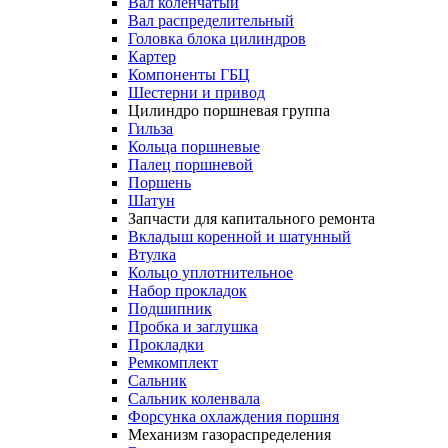
Вал коленчатый
Вал распределительный
Головка блока цилиндров
Картер
Компоненты ГБЦ
Шестерни и привод
Цилиндро поршневая группа
Гильза
Кольца поршневые
Палец поршневой
Поршень
Шатун
Запчасти для капитального ремонта
Вкладыш коренной и шатунный
Втулка
Кольцо уплотнительное
Набор прокладок
Подшипник
Пробка и заглушка
Прокладки
Ремкомплект
Сальник
Сальник коленвала
Форсунка охлаждения поршня
Механизм газораспределения