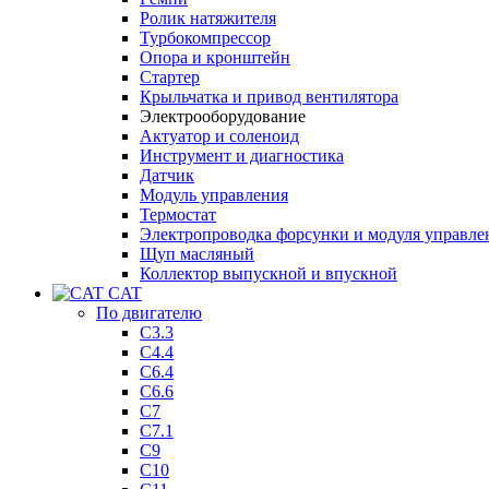
Ролик натяжителя
Турбокомпрессор
Опора и кронштейн
Стартер
Крыльчатка и привод вентилятора
Электрооборудование
Актуатор и соленоид
Инструмент и диагностика
Датчик
Модуль управления
Термостат
Электропроводка форсунки и модуля управле
Щуп масляный
Коллектор выпускной и впускной
CAT
По двигателю
C3.3
C4.4
C6.4
C6.6
C7
C7.1
C9
C10