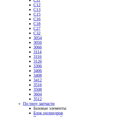
C11
C12
C13
C15
C16
C18
C27
C32
3054
3056
3066
3114
3116
3126
3306
3406
3408
3412
3516
3508
3604
3512
По типу запчасти
Базовые элементы
Блок цилиндров