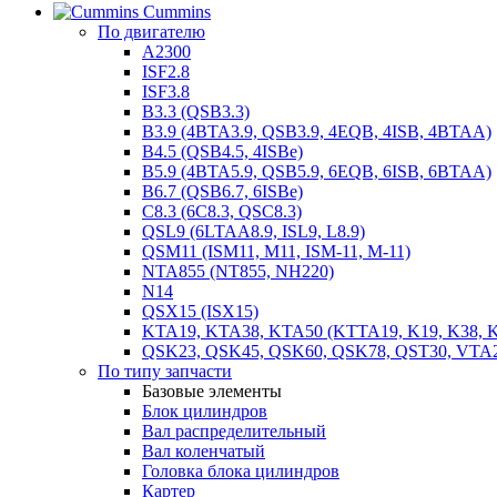
Cummins
По двигателю
A2300
ISF2.8
ISF3.8
B3.3 (QSB3.3)
B3.9 (4BTA3.9, QSB3.9, 4EQB, 4ISB, 4BTAA)
B4.5 (QSB4.5, 4ISBe)
B5.9 (4BTA5.9, QSB5.9, 6EQB, 6ISB, 6BTAA)
B6.7 (QSB6.7, 6ISBe)
C8.3 (6C8.3, QSC8.3)
QSL9 (6LTAA8.9, ISL9, L8.9)
QSM11 (ISM11, M11, ISM-11, M-11)
NTA855 (NT855, NH220)
N14
QSX15 (ISX15)
KTA19, KTA38, KTA50 (KTTA19, K19, K38, K
QSK23, QSK45, QSK60, QSK78, QST30, VTA
По типу запчасти
Базовые элементы
Блок цилиндров
Вал распределительный
Вал коленчатый
Головка блока цилиндров
Картер