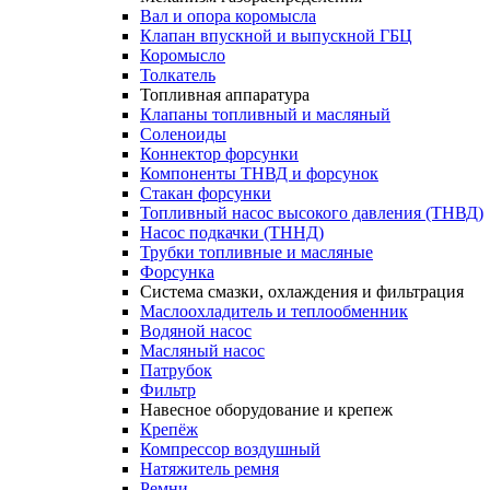
Вал и опора коромысла
Клапан впускной и выпускной ГБЦ
Коромысло
Толкатель
Топливная аппаратура
Клапаны топливный и масляный
Соленоиды
Коннектор форсунки
Компоненты ТНВД и форсунок
Стакан форсунки
Топливный насос высокого давления (ТНВД)
Насос подкачки (ТННД)
Трубки топливные и масляные
Форсунка
Система смазки, охлаждения и фильтрация
Маслоохладитель и теплообменник
Водяной насос
Масляный насос
Патрубок
Фильтр
Навесное оборудование и крепеж
Крепёж
Компрессор воздушный
Натяжитель ремня
Ремни