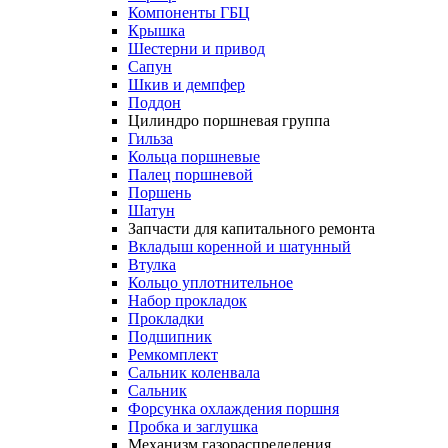
Компоненты ГБЦ
Крышка
Шестерни и привод
Сапун
Шкив и демпфер
Поддон
Цилиндро поршневая группа
Гильза
Кольца поршневые
Палец поршневой
Поршень
Шатун
Запчасти для капитального ремонта
Вкладыш коренной и шатунный
Втулка
Кольцо уплотнительное
Набор прокладок
Прокладки
Подшипник
Ремкомплект
Сальник коленвала
Сальник
Форсунка охлаждения поршня
Пробка и заглушка
Механизм газораспределения