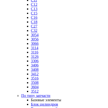
C11
C12
C13
C15
C16
C18
C27
C32
3054
3056
3066
3114
3116
3126
3306
3406
3408
3412
3516
3508
3604
3512
По типу запчасти
Базовые элементы
Блок цилиндров