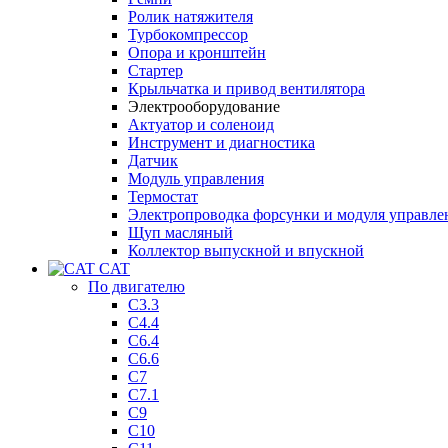
Ролик натяжителя
Турбокомпрессор
Опора и кронштейн
Стартер
Крыльчатка и привод вентилятора
Электрооборудование
Актуатор и соленоид
Инструмент и диагностика
Датчик
Модуль управления
Термостат
Электропроводка форсунки и модуля управле
Щуп масляный
Коллектор выпускной и впускной
CAT
По двигателю
C3.3
C4.4
C6.4
C6.6
C7
C7.1
C9
C10