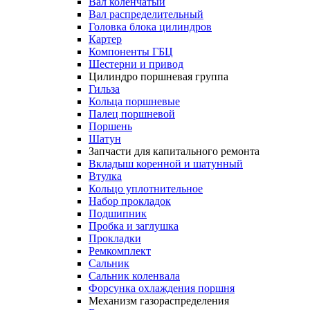
Вал коленчатый
Вал распределительный
Головка блока цилиндров
Картер
Компоненты ГБЦ
Шестерни и привод
Цилиндро поршневая группа
Гильза
Кольца поршневые
Палец поршневой
Поршень
Шатун
Запчасти для капитального ремонта
Вкладыш коренной и шатунный
Втулка
Кольцо уплотнительное
Набор прокладок
Подшипник
Пробка и заглушка
Прокладки
Ремкомплект
Сальник
Сальник коленвала
Форсунка охлаждения поршня
Механизм газораспределения