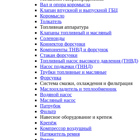
Вал и опора коромысла
Клапан впускной и выпускной ГБЦ
Коромысло
Толкатель
Топливная аппаратура
Клапаны топливный и масляный
Соленоиды
Коннектор форсунки
Компоненты ТНВД и форсунок
Стакан форсунки
Топливный насос высокого давления (ТНВД)
Насос подкачки (ТННД)
Трубки топливные и масляные
Форсунка
Система смазки, охлаждения и фильтрация
Маслоохладитель и теплообменник
Водяной насос
Масляный насос
Патрубок
Фильтр
Навесное оборудование и крепеж
Крепёж
Компрессор воздушный
Натяжитель ремня
Ремни