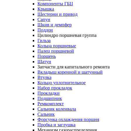
Компоненты ГБЦ
Крышка
Шестерни и привод
Сапун
Шкив и демпфер
Поддон
Цилиндро поршневая группа
Гильза
Кольца поршневые
Палец поршневой
Поршень
Шатун
Запчасти для капитального ремонта
Вкладыш коренной и шатунный
Втулка
Кольцо уплотнительное
Набор прокладок
Прокладки
Подшипник
Ремкомплект
Сальник коленвала
Сальник
Форсунка охлаждения поршня
Пробка и заглушка
Механизм газораспределения