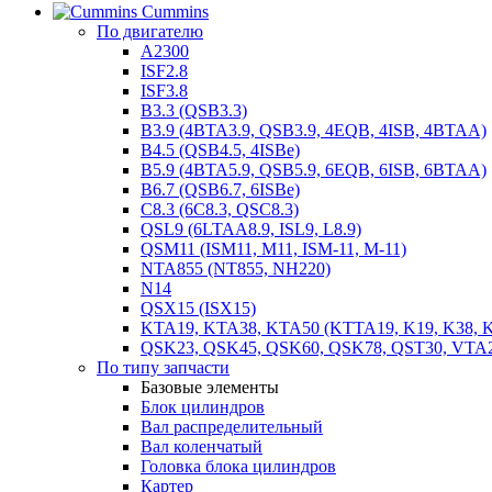
Cummins
По двигателю
A2300
ISF2.8
ISF3.8
B3.3 (QSB3.3)
B3.9 (4BTA3.9, QSB3.9, 4EQB, 4ISB, 4BTAA)
B4.5 (QSB4.5, 4ISBe)
B5.9 (4BTA5.9, QSB5.9, 6EQB, 6ISB, 6BTAA)
B6.7 (QSB6.7, 6ISBe)
C8.3 (6C8.3, QSC8.3)
QSL9 (6LTAA8.9, ISL9, L8.9)
QSM11 (ISM11, M11, ISM-11, M-11)
NTA855 (NT855, NH220)
N14
QSX15 (ISX15)
KTA19, KTA38, KTA50 (KTTA19, K19, K38, K
QSK23, QSK45, QSK60, QSK78, QST30, VTA
По типу запчасти
Базовые элементы
Блок цилиндров
Вал распределительный
Вал коленчатый
Головка блока цилиндров
Картер