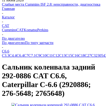
11 июня 2026
Слабые места Cummins ISF 2.8: неисправности, диагностика
Главная
-
Каталог
-
CAT
Cummins
CAT
Komatsu
Perkins
-
По двигателю
По двигателю
По типу запчасти
-
C6.6
C3.3
C4.4
C6.4
C7
C7.1
C9
C10
C11
C12
C13
C15
C16
C18
C27
C32
3054
Сальник коленвала задний
292-0886 CAT C6.6,
Caterpillar C-6.6 (2920886;
276-5648; 2765648)