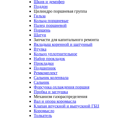
Шкив и демпфер
Поддон
Цилиндро поршневая группа
Гильза
Кольца поршневые
Палец поршневой
Поршень
Шатун
Запчасти для капитального ремонта
Вкладыш коренной и шатунный
Втулка
Кольцо уплотнительное
Набор прокладок
Прокладки
Подшипник
Ремкомплект
Сальник коленвала
Сальник
Форсунка охлаждения поршня
Пробка и заглушка
Механизм газораспределения
Вал и опора коромысла
Клапан впускной и выпускной ГБЦ
Коромысло
Толкатель