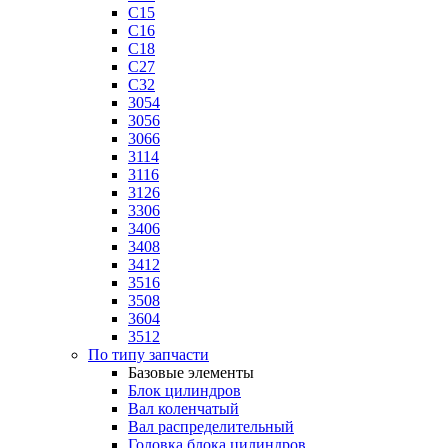
C15
C16
C18
C27
C32
3054
3056
3066
3114
3116
3126
3306
3406
3408
3412
3516
3508
3604
3512
По типу запчасти
Базовые элементы
Блок цилиндров
Вал коленчатый
Вал распределительный
Головка блока цилиндров