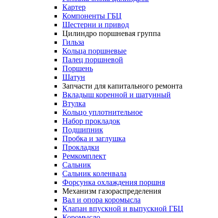
Картер
Компоненты ГБЦ
Шестерни и привод
Цилиндро поршневая группа
Гильза
Кольца поршневые
Палец поршневой
Поршень
Шатун
Запчасти для капитального ремонта
Вкладыш коренной и шатунный
Втулка
Кольцо уплотнительное
Набор прокладок
Подшипник
Пробка и заглушка
Прокладки
Ремкомплект
Сальник
Сальник коленвала
Форсунка охлаждения поршня
Механизм газораспределения
Вал и опора коромысла
Клапан впускной и выпускной ГБЦ
Коромысло