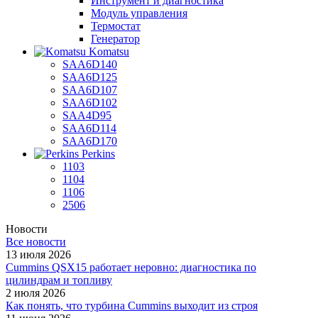
Инструмент и диагностика
Модуль управления
Термостат
Генератор
Komatsu
SAA6D140
SAA6D125
SAA6D107
SAA6D102
SAA4D95
SAA6D114
SAA6D170
Perkins
1103
1104
1106
2506
Новости
Все новости
13 июля 2026
Cummins QSX15 работает неровно: диагностика по
цилиндрам и топливу
2 июля 2026
Как понять, что турбина Cummins выходит из строя