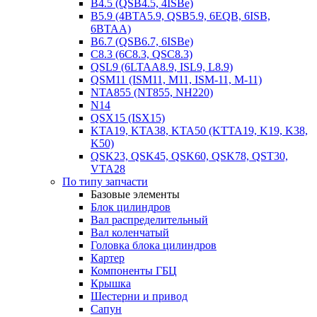
B4.5 (QSB4.5, 4ISBe)
B5.9 (4BTA5.9, QSB5.9, 6EQB, 6ISB,
6BTAA)
B6.7 (QSB6.7, 6ISBe)
C8.3 (6C8.3, QSC8.3)
QSL9 (6LTAA8.9, ISL9, L8.9)
QSM11 (ISM11, M11, ISM-11, M-11)
NTA855 (NT855, NH220)
N14
QSX15 (ISX15)
KTA19, KTA38, KTA50 (KTTA19, K19, K38,
K50)
QSK23, QSK45, QSK60, QSK78, QST30,
VTA28
По типу запчасти
Базовые элементы
Блок цилиндров
Вал распределительный
Вал коленчатый
Головка блока цилиндров
Картер
Компоненты ГБЦ
Крышка
Шестерни и привод
Сапун