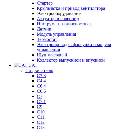
Стартер
Крыльчатка и привод вентилятора
Электрооборудование
Актуатор и соленоид
Инструмент и диагностика
Датчик
Модуль управления
Термостат
Электропроводка форсунки и модуля
управления
Щуп масляный
Коллектор выпускной и впускной
CAT
По двигателю
C3.3
C4.4
C6.4
C6.6
C7
C7.1
C9
C10
C11
C12
C13