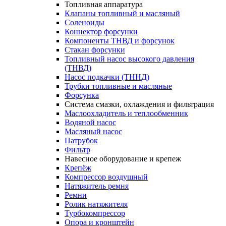
Топливная аппаратура
Клапаны топливный и масляный
Соленоиды
Коннектор форсунки
Компоненты ТНВД и форсунок
Стакан форсунки
Топливный насос высокого давления
(ТНВД)
Насос подкачки (ТННД)
Трубки топливные и масляные
Форсунка
Система смазки, охлаждения и фильтрация
Маслоохладитель и теплообменник
Водяной насос
Масляный насос
Патрубок
Фильтр
Навесное оборудование и крепеж
Крепёж
Компрессор воздушный
Натяжитель ремня
Ремни
Ролик натяжителя
Турбокомпрессор
Опора и кронштейн