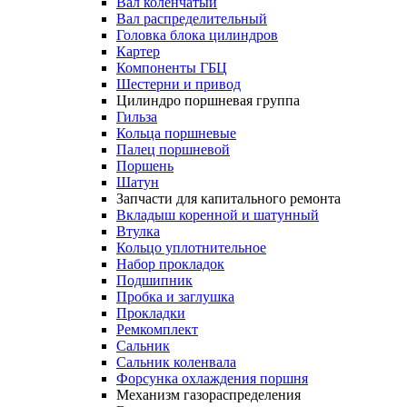
Вал коленчатый
Вал распределительный
Головка блока цилиндров
Картер
Компоненты ГБЦ
Шестерни и привод
Цилиндро поршневая группа
Гильза
Кольца поршневые
Палец поршневой
Поршень
Шатун
Запчасти для капитального ремонта
Вкладыш коренной и шатунный
Втулка
Кольцо уплотнительное
Набор прокладок
Подшипник
Пробка и заглушка
Прокладки
Ремкомплект
Сальник
Сальник коленвала
Форсунка охлаждения поршня
Механизм газораспределения