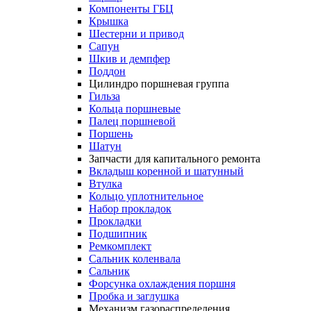
Компоненты ГБЦ
Крышка
Шестерни и привод
Сапун
Шкив и демпфер
Поддон
Цилиндро поршневая группа
Гильза
Кольца поршневые
Палец поршневой
Поршень
Шатун
Запчасти для капитального ремонта
Вкладыш коренной и шатунный
Втулка
Кольцо уплотнительное
Набор прокладок
Прокладки
Подшипник
Ремкомплект
Сальник коленвала
Сальник
Форсунка охлаждения поршня
Пробка и заглушка
Механизм газораспределения