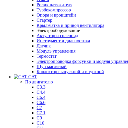
Ролик натяжителя
Турбокомпрессор
Опора и кронштейн
Стартер
Крыльчатка и привод вентилятора
Электрооборудование
Актуатор и соленоид
Инструмент и диагностика
Датчик
Модуль управления
Термостат
Электропроводка форсунки и модуля управле
Щуп масляный
Коллектор выпускной и впускной
CAT
По двигателю
C3.3
C4.4
C6.4
C6.6
C7
C7.1
C9
C10