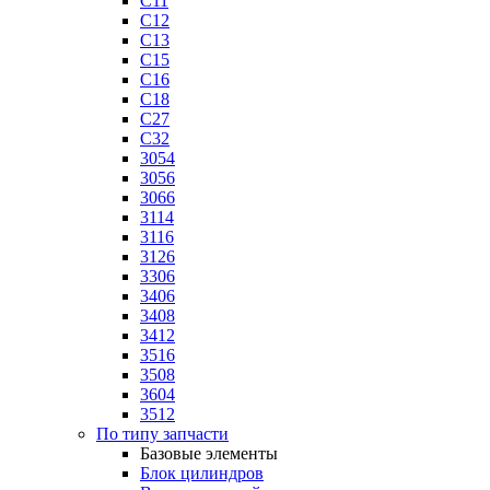
C11
C12
C13
C15
C16
C18
C27
C32
3054
3056
3066
3114
3116
3126
3306
3406
3408
3412
3516
3508
3604
3512
По типу запчасти
Базовые элементы
Блок цилиндров