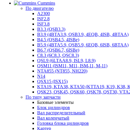
Cummins
По двигателю
A2300
ISF2.8
ISF3.8
B3.3 (QSB3.3)
B3.9 (4BTA3.9, QSB3.9, 4EQB, 4ISB, 4BTAA)
B4.5 (QSB4.5, 4ISBe)
B5.9 (4BTA5.9, QSB5.9, 6EQB, 6ISB, 6BTAA)
B6.7 (QSB6.7, 6ISBe)
C8.3 (6C8.3, QSC8.3)
QSL9 (6LTAA8.9, ISL9, L8.9)
QSM11 (ISM11, M11, ISM-11, M-11)
NTA855 (NT855, NH220)
N14
QSX15 (ISX15)
KTA19, KTA38, KTA50 (KTTA19, K19, K38, K
QSK23, QSK45, QSK60, QSK78, QST30, VTA
По типу запчасти
Базовые элементы
Блок цилиндров
Вал распределительный
Вал коленчатый
Головка блока цилиндров
Картер