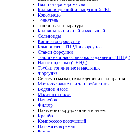
Вал и опора коромысла
Клапан впускной и выпускной ГБЦ
Коромысло
Толкатель
Топливная аппаратура
Клапаны топливный и масляный
Соленоиды
Коннектор форсунки
Компоненты ТНВД и форсунок
Стакан форсунки
Топливный насос высокого давления (ТНВД)
Насос подкачки (ТННД)
Трубки топливные и масляные
Форсунка
Система смазки, охлаждения и фильтрация
Маслоохладитель и теплообменник
Водяной насос
Масляный насос
Патрубок
Фильтр
Навесное оборудование и крепеж
Крепёж
Компрессор воздушный
Натяжитель ремня
Ремни