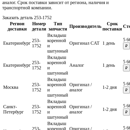
аналог. Срок поставки зависит от региона, наличия и
транспортной компании.
Заказать деталь 253-1752
Регион
Номер
Тип
Срок
Производитель
Ст
доставки
детали
запчасти
поставки
Вкладыш
5 6
253-
коренной
Екатеринбург
Оригинал CAT
1 день
1752
и
₽
шатунный
Вкладыш
5 6
253-
коренной
Екатеринбург
Аналог
1 день
1752
и
₽
шатунный
Вкладыш
5 6
253-
коренной
Оригинал /
Москва
1-2 дня
1752
и
аналог
₽
шатунный
Вкладыш
5 6
Санкт-
253-
коренной
Оригинал /
1-2 дня
Петербург
1752
и
аналог
₽
шатунный
Вкладыш
5 6
253-
коренной
Оригинал /