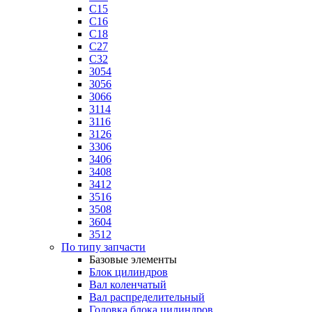
C15
C16
C18
C27
C32
3054
3056
3066
3114
3116
3126
3306
3406
3408
3412
3516
3508
3604
3512
По типу запчасти
Базовые элементы
Блок цилиндров
Вал коленчатый
Вал распределительный
Головка блока цилиндров