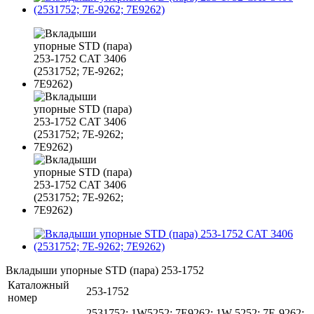
Вкладыши упорные STD (пара) 253-1752
Каталожный
253-1752
номер
2531752; 1W5252; 7E9262; 1W-5252; 7E-9262;