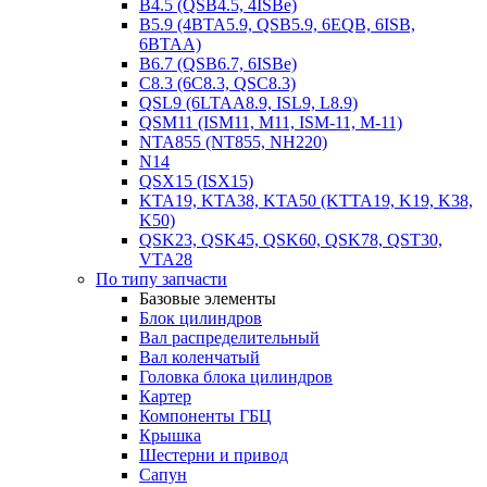
B4.5 (QSB4.5, 4ISBe)
B5.9 (4BTA5.9, QSB5.9, 6EQB, 6ISB,
6BTAA)
B6.7 (QSB6.7, 6ISBe)
C8.3 (6C8.3, QSC8.3)
QSL9 (6LTAA8.9, ISL9, L8.9)
QSM11 (ISM11, M11, ISM-11, M-11)
NTA855 (NT855, NH220)
N14
QSX15 (ISX15)
KTA19, KTA38, KTA50 (KTTA19, K19, K38,
K50)
QSK23, QSK45, QSK60, QSK78, QST30,
VTA28
По типу запчасти
Базовые элементы
Блок цилиндров
Вал распределительный
Вал коленчатый
Головка блока цилиндров
Картер
Компоненты ГБЦ
Крышка
Шестерни и привод
Сапун