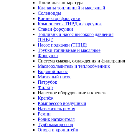
Топливная аппаратура
Клапаны топливный и масляный
Соленоиды
Коннектор форсунки
Компоненты ТНВД и форсунок
Стакан форсунки
Топливный насос высокого давления
(ТНВД)
Насос подкачки (ТННД)
Трубки топливные и масляные
Форсунка
Система смазки, охлаждения и фильтрация
Маслоохладитель и теплообменник
Водяной насос
Масляный насос
Патрубок
Фильтр
Навесное оборудование и крепеж
Крепёж
Компрессор воздушный
Натяжитель ремня
Ремни
Ролик натяжителя
Турбокомпрессор
Опора и кронштейн