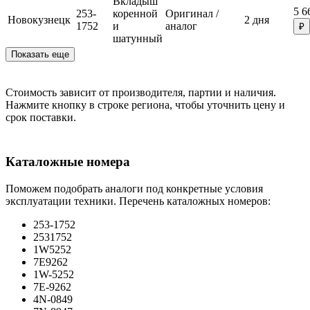
Вкладыш
5 6
253-
коренной
Оригинал /
Новокузнецк
2 дня
1752
и
аналог
₽
шатунный
Показать еще
Стоимость зависит от производителя, партии и наличия.
Нажмите кнопку в строке региона, чтобы уточнить цену и
срок поставки.
Каталожные номера
Поможем подобрать аналоги под конкретные условия
эксплуатации техники. Перечень каталожных номеров:
253-1752
2531752
1W5252
7E9262
1W-5252
7E-9262
4N-0849