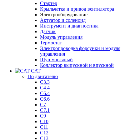
Стартер
Крыльчатка и привод вентилятора
Электрооборудование
Актуатор и соленоид
Инструмент и диагностика
Датчик
Модуль управления
Термостат
Электропроводка форсунки и модуля
управления
Щуп масляный
Коллектор выпускной и впускной
CAT
По двигателю
C3.3
C4.4
C6.4
C6.6
C7
C7.1
C9
C10
C11
C12
C13