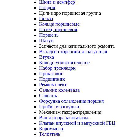
Шкив и демпфер
Поддон
Цилиндро поршневая группа
Гильза
Кольца поршневые
Палец поршневой
Поршень
Шатун
Запчасти для капитального ремонта
Вкладыш коренной и шатунный
Втулка
Кольцо уплотнительное
Набор прокладок
Прокладки
Подшипник
Ремкомплект
Сальник коленвала
Сальник
Форсунка охлаждения поршня
Пробка и заглушка
Механизм газораспределения
Вал и опора коромысла
Клапан впускной и выпускной ГБЦ
Коромысло
Толкатель