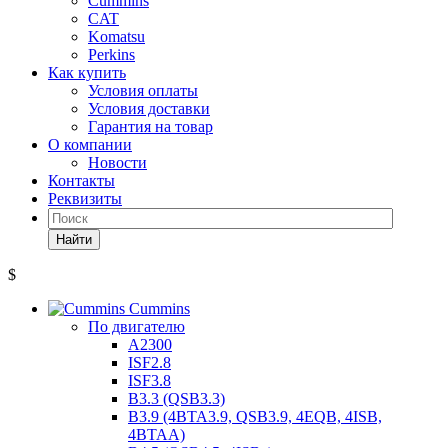
Cummins
CAT
Komatsu
Perkins
Как купить
Условия оплаты
Условия доставки
Гарантия на товар
О компании
Новости
Контакты
Реквизиты
Найти
$
Cummins
По двигателю
A2300
ISF2.8
ISF3.8
B3.3 (QSB3.3)
B3.9 (4BTA3.9, QSB3.9, 4EQB, 4ISB,
4BTAA)