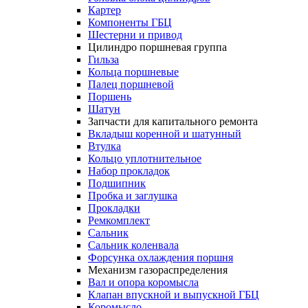
Картер
Компоненты ГБЦ
Шестерни и привод
Цилиндро поршневая группа
Гильза
Кольца поршневые
Палец поршневой
Поршень
Шатун
Запчасти для капитального ремонта
Вкладыш коренной и шатунный
Втулка
Кольцо уплотнительное
Набор прокладок
Подшипник
Пробка и заглушка
Прокладки
Ремкомплект
Сальник
Сальник коленвала
Форсунка охлаждения поршня
Механизм газораспределения
Вал и опора коромысла
Клапан впускной и выпускной ГБЦ
Коромысло