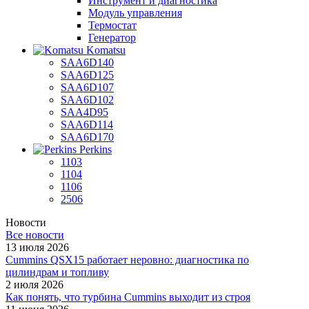
Инструмент и диагностика
Модуль управления
Термостат
Генератор
Komatsu
SAA6D140
SAA6D125
SAA6D107
SAA6D102
SAA4D95
SAA6D114
SAA6D170
Perkins
1103
1104
1106
2506
Новости
Все новости
13 июля 2026
Cummins QSX15 работает неровно: диагностика по
цилиндрам и топливу
2 июля 2026
Как понять, что турбина Cummins выходит из строя