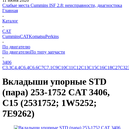
11 июня 2026
Слабые места Cummins ISF 2.8: неисправности, диагностика
Главная
-
Каталог
-
CAT
Cummins
CAT
Komatsu
Perkins
-
По двигателю
По двигателю
По типу запчасти
-
3406
C3.3
C4.4
C6.4
C6.6
C7
C7.1
C9
C10
C11
C12
C13
C15
C16
C18
C27
C32
Вкладыши упорные STD
(пара) 253-1752 CAT 3406,
C15 (2531752; 1W5252;
7E9262)