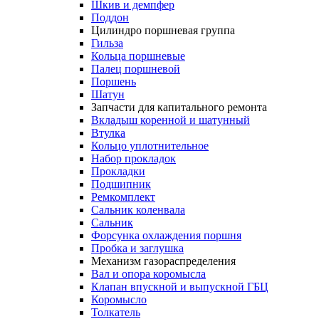
Шкив и демпфер
Поддон
Цилиндро поршневая группа
Гильза
Кольца поршневые
Палец поршневой
Поршень
Шатун
Запчасти для капитального ремонта
Вкладыш коренной и шатунный
Втулка
Кольцо уплотнительное
Набор прокладок
Прокладки
Подшипник
Ремкомплект
Сальник коленвала
Сальник
Форсунка охлаждения поршня
Пробка и заглушка
Механизм газораспределения
Вал и опора коромысла
Клапан впускной и выпускной ГБЦ
Коромысло
Толкатель