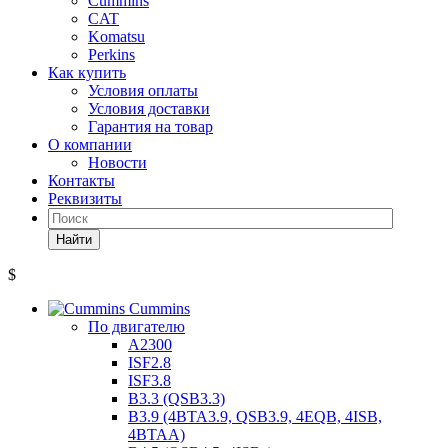
Cummins
CAT
Komatsu
Perkins
Как купить
Условия оплаты
Условия доставки
Гарантия на товар
О компании
Новости
Контакты
Реквизиты
Найти
$
Cummins
По двигателю
A2300
ISF2.8
ISF3.8
B3.3 (QSB3.3)
B3.9 (4BTA3.9, QSB3.9, 4EQB, 4ISB,
4BTAA)