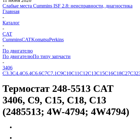
11 июня 2026
Слабые места Cummins ISF 2.8: неисправности, диагностика
Главная
-
Каталог
-
CAT
Cummins
CAT
Komatsu
Perkins
-
По двигателю
По двигателю
По типу запчасти
-
3406
C3.3
C4.4
C6.4
C6.6
C7
C7.1
C9
C10
C11
C12
C13
C15
C16
C18
C27
C32
Термостат 248-5513 CAT
3406, C9, C15, C18, C13
(2485513; 4W-4794; 4W4794)