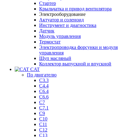
Стартер
Крыльчатка и привод вентилятора
Электрооборудование
Актуатор и соленоид
Инструмент и диагностика
Датчик
Модуль управления
Термостат
Электропроводка форсунки и модуля
управления
Щуп масляный
Коллектор выпускной и впускной
CAT
По двигателю
C3.3
C4.4
C6.4
C6.6
C7
C7.1
C9
C10
C11
C12
C13