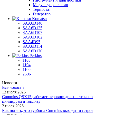
Инструмент и диагностика
Модуль управления
Термостат
Генератор
Komatsu
SAA6D140
SAA6D125
SAA6D107
SAA6D102
SAA4D95
SAA6D114
SAA6D170
Perkins
1103
1104
1106
2506
Новости
Все новости
13 июля 2026
Cummins QSX15 работает неровно: диагностика по
цилиндрам и топливу
2 июля 2026
Как понять, что турбина Cummins выходит из строя