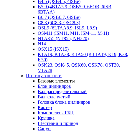
B4.5 (QSB4.5, 4ISBe)
B5.9 (4BTA5.9, QSB5.9, 6EQB, 6ISB,
6BTAA)
B6.7 (QSB6.7, 6ISBe)
C8.3 (6C8.3, QSC8.3)
QSL9 (6LTAA8.9, ISL9, L8.9)
QSM11 (ISM11, M11, ISM-11, M-11)
NTA855 (NT855, NH220)
N14
QSX15 (ISX15)
KTA19, KTA38, KTA50 (KTTA19, K19, K38,
K50)
QSK23, QSK45, QSK60, QSK78, QST30,
VTA28
По типу запчасти
Базовые элементы
Блок цилиндров
Вал распределительный
Вал коленчатый
Головка блока цилиндров
Картер
Компоненты ГБЦ
Крышка
Шестерни и привод
Сапун