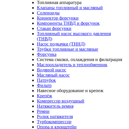
Топливная аппаратура
Клапаны топливный и масляный
Соленоиды
Коннектор форсунки
Компоненты ТНВД и форсунок
Стакан форсунки
Топливный насос высокого давления
(ТНВД)
Насос подкачки (ТННД)
Трубки топливные и масляные
Форсунка
Система смазки, охлаждения и фильтрация
Маслоохладитель и теплообменник
Водяной насос
Масляный насос
Патрубок
Фильтр
Навесное оборудование и крепеж
Крепёж
Компрессор воздушный
Натяжитель ремня
Ремни
Ролик натяжителя
Турбокомпрессор
Опора и кронштейн