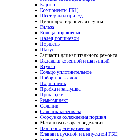
Картер
Компоненты ГБЦ
Шестерни и привод
Цилиндро поршневая группа
Гильза
Кольца поршневые
Палец поршневой
Поршень
Шатун
Запчасти для капитального ремонта
Вкладыш коренной и шатунный
Втулка
Кольцо уплотнительное
Набор прокладок
Подшипник
Пробка и заглушка
Прокладки
Ремкомплект
Сальник
Сальник коленвала
Форсунка охлаждения поршня
Механизм газораспределения
Вал и опора коромысла
Клапан впускной и выпускной ГБЦ
Коромысло