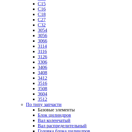
C15
C16
C18
C27
C32
3054
3056
3066
3114
3116
3126
3306
3406
3408
3412
3516
3508
3604
3512
По типу запчасти
Базовые элементы
Блок цилиндров
Вал коленчатый
Вал распределительный
Головка блока цилиндров