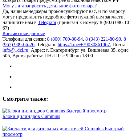
возврата товара предусмотрены Законодательством РФ
Могу ли я запросить детальное фото товара?
Да, наши менеджеры проконсультируют вас, и по запросу
могут представить подробное фото нужной вам запчасти,
напишите нам в
Telegram
(привязан к номеру 8 (903) 086-10-
67)
Контактные данные
Телефоны для связи:
8 (800) 700-80-94
,
8 (343) 221-80-90
,
8
(967) 909-66-26
, Telegram:
https://t.me/+79030861067
, Почта:
info@1dzl.ru
, Адрес: г. Екатеринбург ул. Вишнёвая 35, офис
505, Время работы: ПН-ПТ: с 9:00 до 18:00
Смотрите также:
Быстрый просмотр
Блоки цилиндров Cummins
Быстрый
просмотр