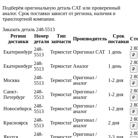
Подберём оригинальную деталь CAT или проверенный
аналог. Срок поставки зависит от региона, наличия и
транспортной компании.
Заказать деталь 248-5513
Регион
Номер
Тип
Срок
Производитель
Ст
доставки
детали
запчасти
поставки
2 8
248-
Екатеринбург
Термостат
Оригинал CAT
1 день
5513
₽
2 8
248-
Екатеринбург
Термостат
Аналог
1 день
5513
₽
2 8
248-
Оригинал /
Москва
Термостат
1-2 дня
5513
аналог
₽
2 8
Санкт-
248-
Оригинал /
Термостат
1-2 дня
Петербург
5513
аналог
₽
2 8
248-
Оригинал /
Новосибирск
Термостат
1-2 дня
5513
аналог
₽
2 8
248-
Оригинал /
Красноярск
Термостат
2 дня
5513
аналог
₽
2 8
248-
Оригинал /
Якутск
Термостат
2-3 дня