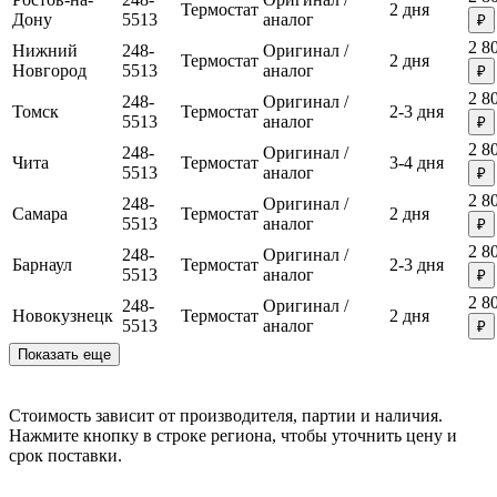
Термостат
2 дня
Дону
5513
аналог
₽
2 8
Нижний
248-
Оригинал /
Термостат
2 дня
Новгород
5513
аналог
₽
2 8
248-
Оригинал /
Томск
Термостат
2-3 дня
5513
аналог
₽
2 8
248-
Оригинал /
Чита
Термостат
3-4 дня
5513
аналог
₽
2 8
248-
Оригинал /
Самара
Термостат
2 дня
5513
аналог
₽
2 8
248-
Оригинал /
Барнаул
Термостат
2-3 дня
5513
аналог
₽
2 8
248-
Оригинал /
Новокузнецк
Термостат
2 дня
5513
аналог
₽
Показать еще
Стоимость зависит от производителя, партии и наличия.
Нажмите кнопку в строке региона, чтобы уточнить цену и
срок поставки.