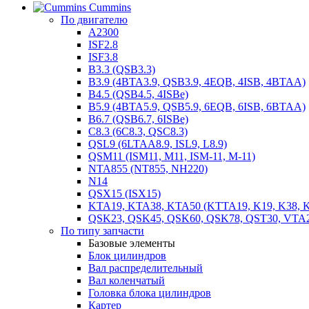
Cummins
По двигателю
A2300
ISF2.8
ISF3.8
B3.3 (QSB3.3)
B3.9 (4BTA3.9, QSB3.9, 4EQB, 4ISB, 4BTAA)
B4.5 (QSB4.5, 4ISBe)
B5.9 (4BTA5.9, QSB5.9, 6EQB, 6ISB, 6BTAA)
B6.7 (QSB6.7, 6ISBe)
C8.3 (6C8.3, QSC8.3)
QSL9 (6LTAA8.9, ISL9, L8.9)
QSM11 (ISM11, M11, ISM-11, M-11)
NTA855 (NT855, NH220)
N14
QSX15 (ISX15)
KTA19, KTA38, KTA50 (KTTA19, K19, K38, K
QSK23, QSK45, QSK60, QSK78, QST30, VTA
По типу запчасти
Базовые элементы
Блок цилиндров
Вал распределительный
Вал коленчатый
Головка блока цилиндров
Картер