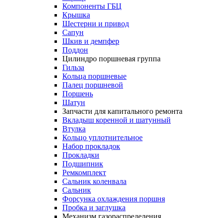
Компоненты ГБЦ
Крышка
Шестерни и привод
Сапун
Шкив и демпфер
Поддон
Цилиндро поршневая группа
Гильза
Кольца поршневые
Палец поршневой
Поршень
Шатун
Запчасти для капитального ремонта
Вкладыш коренной и шатунный
Втулка
Кольцо уплотнительное
Набор прокладок
Прокладки
Подшипник
Ремкомплект
Сальник коленвала
Сальник
Форсунка охлаждения поршня
Пробка и заглушка
Механизм газораспределения