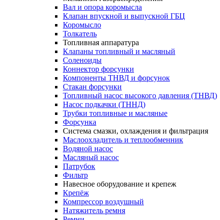
Вал и опора коромысла
Клапан впускной и выпускной ГБЦ
Коромысло
Толкатель
Топливная аппаратура
Клапаны топливный и масляный
Соленоиды
Коннектор форсунки
Компоненты ТНВД и форсунок
Стакан форсунки
Топливный насос высокого давления (ТНВД)
Насос подкачки (ТННД)
Трубки топливные и масляные
Форсунка
Система смазки, охлаждения и фильтрация
Маслоохладитель и теплообменник
Водяной насос
Масляный насос
Патрубок
Фильтр
Навесное оборудование и крепеж
Крепёж
Компрессор воздушный
Натяжитель ремня
Ремни