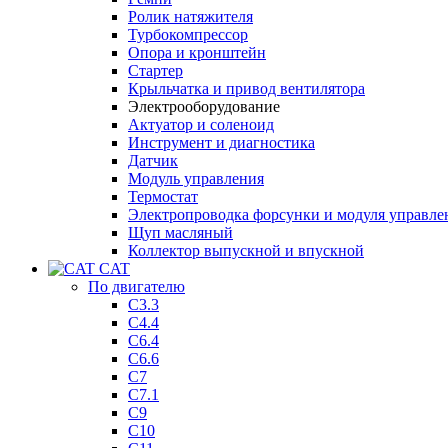
Ролик натяжителя
Турбокомпрессор
Опора и кронштейн
Стартер
Крыльчатка и привод вентилятора
Электрооборудование
Актуатор и соленоид
Инструмент и диагностика
Датчик
Модуль управления
Термостат
Электропроводка форсунки и модуля управле
Щуп масляный
Коллектор выпускной и впускной
CAT
По двигателю
C3.3
C4.4
C6.4
C6.6
C7
C7.1
C9
C10