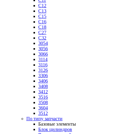
C11
C12
C13
C15
C16
C18
C27
C32
3054
3056
3066
3114
3116
3126
3306
3406
3408
3412
3516
3508
3604
3512
По типу запчасти
Базовые элементы
Блок цилиндров